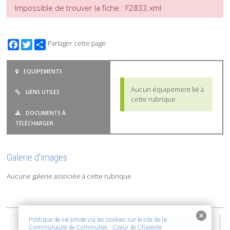
Impossible de trouver la fiche : F2833.xml
Facebook
Twitter
Partager cette page
EQUIPEMENTS
Aucun équipement lié à
LIENS UTILES
cette rubrique
DOCUMENTS À
TÉLÉCHARGER
Galerie d'images
Aucune galerie associée à cette rubrique
2015-2026 © Coeur de Charente | Vivre, entreprendre et
Politique de vie privée via les cookies sur le site de la
Communauté de Communes - Coeur de Charente