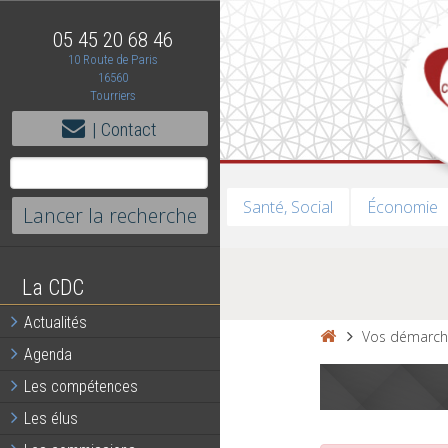
05 45 20 68 46
10 Route de Paris
16560
Tourriers
| Contact
Santé, Social
Économie
La CDC
Actualités
Vos démarch
Agenda
Les compétences
Les élus