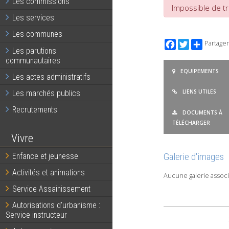
Les commissions
Impossible de tr
Les services
Les communes
Facebook
Twitter
Partager
Les parutions
communautaires
EQUIPEMENTS
Les actes administratifs
LIENS UTILES
Les marchés publics
Recrutements
DOCUMENTS À
TÉLÉCHARGER
Vivre
Galerie d'images
Enfance et jeunesse
Activités et animations
Aucune galerie associ
Service Assainissement
Autorisations d’urbanisme :
Service instructeur