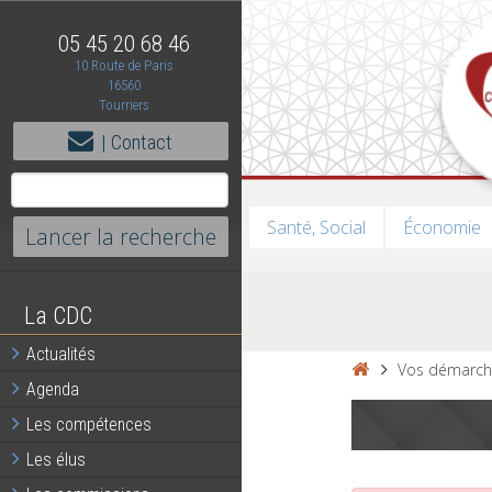
05 45 20 68 46
10 Route de Paris
16560
Tourriers
| Contact
Santé, Social
Économie
La CDC
Actualités
Vos démarch
Agenda
Les compétences
Les élus