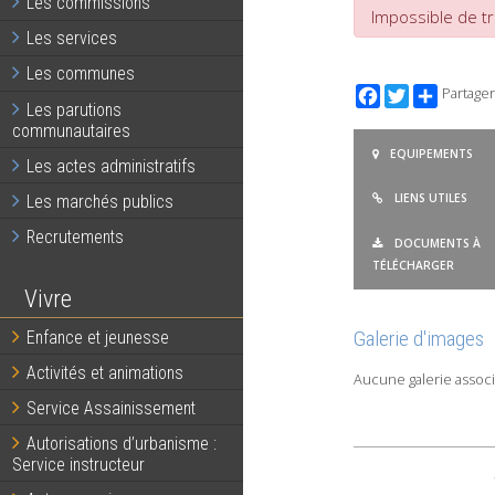
Les commissions
Impossible de tr
Les services
Les communes
Facebook
Twitter
Partager
Les parutions
communautaires
EQUIPEMENTS
Les actes administratifs
LIENS UTILES
Les marchés publics
Recrutements
DOCUMENTS À
TÉLÉCHARGER
Vivre
Galerie d'images
Enfance et jeunesse
Activités et animations
Aucune galerie associ
Service Assainissement
Autorisations d’urbanisme :
Service instructeur