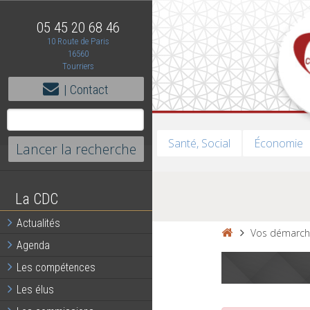
05 45 20 68 46
10 Route de Paris
16560
Tourriers
| Contact
Santé, Social
Économie
La CDC
Actualités
Vos démarch
Agenda
Les compétences
Les élus