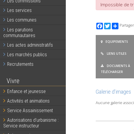
Les commissions
Impossible de tr
Les services
Les communes
Facebook
Twitter
Partager
Les parutions
communautaires
EQUIPEMENTS
Les actes administratifs
LIENS UTILES
Les marchés publics
Recrutements
DOCUMENTS À
TÉLÉCHARGER
Vivre
Galerie d'images
Enfance et jeunesse
Activités et animations
Aucune galerie associ
Service Assainissement
Autorisations d’urbanisme :
Service instructeur