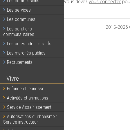
Les commissions
Vous devez
vous connecter
pour
Les services
Les communes
2015-2026 ©
Les parutions
communautaires
Les actes administratifs
Les marchés publics
Recrutements
Vivre
Enfance et jeunesse
Activités et animations
Service Assainissement
Autorisations d’urbanisme :
Service instructeur