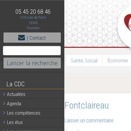
05 45 20 68 46
10 Route de Paris
16560
Tourriers
| Contact
Santé, Social
Économie
La CDC
Actualités
Fontclaireau
Agenda
Les compétences
Laisser un commentaire
Les élus