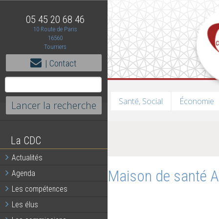
05 45 20 68 46
10 Route de Paris
16560
Tourriers
| Contact
Santé, Social
Économie
La CDC
Actualités
Maison de santé 
Agenda
Les compétences
Les élus