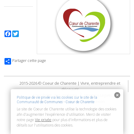
Facebook
Twitter
Partager cette page
2015-2026 © Coeur de Charente | Vivre, entreprendre et
découvrir
Accessibilité : non conforme
Mentions Légales
Politique de vie privée via les cookies sur le site de la
Connexion
Politique de confidentialité
Communauté de Communes - Coeur de Charente
Le site de Coeur de Charente utilise la technologie des cookies
afin d'augmenter l'expérience d'utilisation. Merci de visiter
notre page
Vie privée
pour plus d'informations et plus de
détails sur l'utiilisations des cookies.