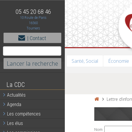
05 45 20 68 46
10 Route de Paris
16560
Tourriers
| Contact
Santé, Social
Économie
La CDC
Actualités
Lettre d’info
Agenda
Les compétences
Les élus
Nom