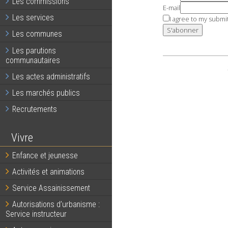
Les commissions
E-mail
Les services
I agree to my submi
Les communes
Les parutions
communautaires
Les actes administratifs
Les marchés publics
Recrutements
Vivre
Enfance et jeunesse
Activités et animations
Service Assainissement
Autorisations d’urbanisme :
Service instructeur