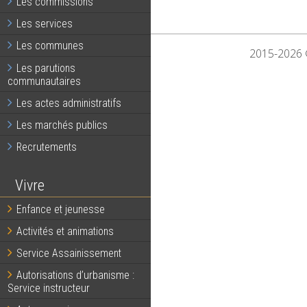
Les commissions
Les services
Les communes
2015-2026 ©
Les parutions
communautaires
Les actes administratifs
Les marchés publics
Recrutements
Vivre
Enfance et jeunesse
Activités et animations
Service Assainissement
Autorisations d’urbanisme :
Service instructeur