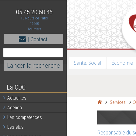
05 45 20 68 46
10 Route de Paris
16560
Tourriers
| Contact
Santé, Social
Économie
La CDC
Actualités
Services
O
Agenda
Les compétences
Les élus
Responsable du se