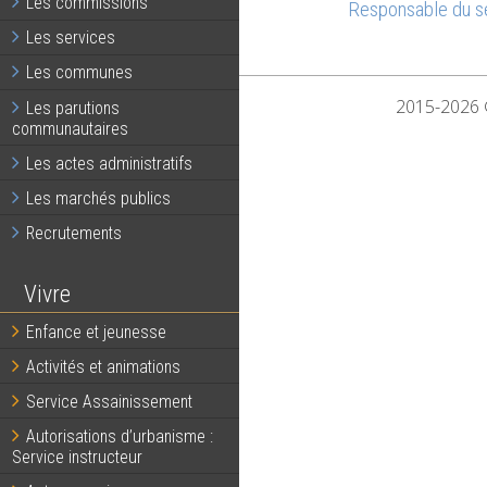
Les commissions
Responsable du se
Les services
Les communes
2015-2026 ©
Les parutions
communautaires
Les actes administratifs
Les marchés publics
Recrutements
Vivre
Enfance et jeunesse
Activités et animations
Service Assainissement
Autorisations d’urbanisme :
Service instructeur