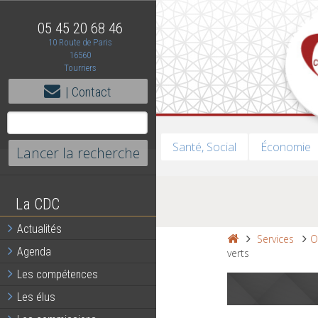
05 45 20 68 46
10 Route de Paris
16560
Tourriers
| Contact
Santé, Social
Économie
La CDC
Actualités
Services
O
Agenda
verts
Les compétences
Les élus