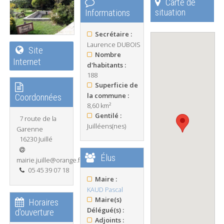
Carte de
situation
Informations
Secrétaire :
Laurence DUBOIS
Site
Nombre
Internet
d'habitants :
188
Superficie de
la commune :
Coordonnées
8,60 km²
Gentilé :
7 route de la
Juilléens(nes)
Garenne
16230 Juillé
Élus
mairie.juille@orange.fr
05 45 39 07 18
Maire :
KAUD Pascal
Maire(s)
Horaires
Délégué(s) :
d'ouverture
Adjoints :