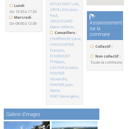
DITLECADET Loïc
,
Lundi
GROLLEAU Jean-
De 13:30 à 17:30
Paul
,
Mercredi
GROUSSARD
Assainissement
De 08:00 à 12:00
Marie-Hélène
,
sur la
Conseillers :
commune
CHARRIAUD Sylvie
,
CHAUSSEPIED
Collectif :
François
,
FOURMONT
Non collectif :
Philippe
,
Toute la commune
LACOUR Josiane
,
PANTIER
Alexandra
,
PANTIER Jean-
Marie
,
RIVET Bérengère
,
Galerie d'images