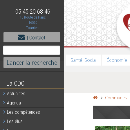
05 45 20 68 46
10 Route de Paris
16560
Tourriers
| Contact
Santé, Social
Économie
La CDC
Actualités
Communes
Agenda
Les compétences
Les élus