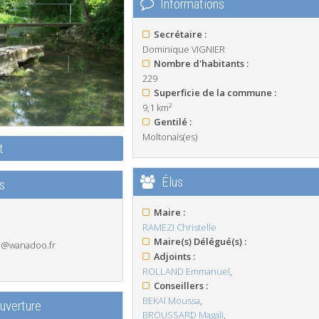
Informations
Secrétaire :
Dominique VIGNIER
Nombre d'habitants :
229
Superficie de la commune :
9,1 km²
Gentilé :
Moltonais(es)
t
Élus
s
Maire :
RAMEZI Christelle
Maire(s) Délégué(s) :
n@wanadoo.fr
Adjoints :
ROLLAND Emmanuel
,
Conseillers :
BEKAI Moussa
,
ouverture
BROUSSARD Magali
,