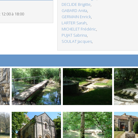
DECLIDE Brigitte
,
GABARD Anita
,
 12:00 à 18:00
GERMAIN Enrick
,
LARTER Sarah
,
MICHELET Frédéric
,
PUJAT Sabrina
,
SOULAT Jacques
,