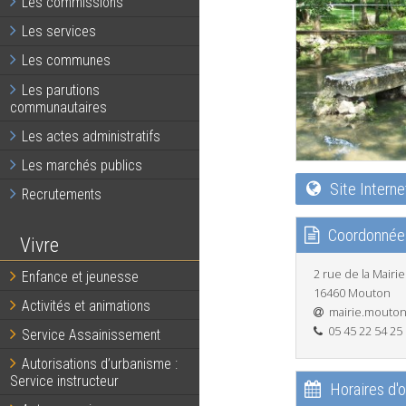
Les commissions
Les services
Les communes
Les parutions
communautaires
Les actes administratifs
Les marchés publics
Site Interne
Recrutements
Coordonnée
Vivre
2 rue de la Mairie
Enfance et jeunesse
16460 Mouton
Activités et animations
mairie.mouto
05 45 22 54 25
Service Assainissement
Autorisations d’urbanisme :
Service instructeur
Horaires d'