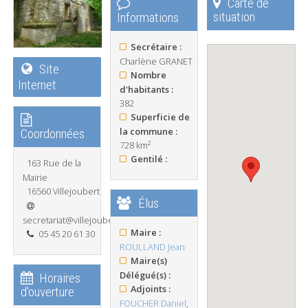
Carte de
situation
Informations
Secrétaire :
Charlène GRANET
Site
Nombre
Internet
d'habitants :
382
Superficie de
la commune :
Coordonnées
728 km²
Gentilé :
163 Rue de la
Mairie
16560 Villejoubert
Élus
secretariat@villejoubert.fr
Maire :
05 45 20 61 30
ROULLAND Jean
Maire(s)
Délégué(s) :
Horaires
Adjoints :
d'ouverture
FOUCHER Daniel
,