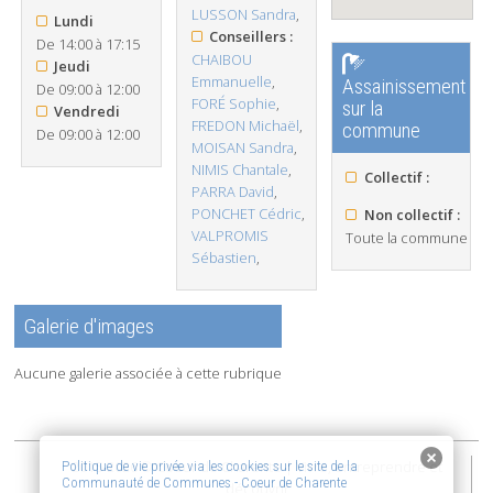
LUSSON Sandra
,
Lundi
Conseillers :
De 14:00 à 17:15
CHAIBOU
Jeudi
Emmanuelle
,
Assainissement
De 09:00 à 12:00
FORÉ Sophie
,
sur la
Vendredi
FREDON Michaël
,
commune
De 09:00 à 12:00
MOISAN Sandra
,
NIMIS Chantale
,
Collectif :
PARRA David
,
PONCHET Cédric
,
Non collectif :
VALPROMIS
Toute la commune
Sébastien
,
Galerie d'images
Aucune galerie associée à cette rubrique
2015-2026 © Coeur de Charente | Vivre, entreprendre et
Politique de vie privée via les cookies sur le site de la
Communauté de Communes - Coeur de Charente
découvrir