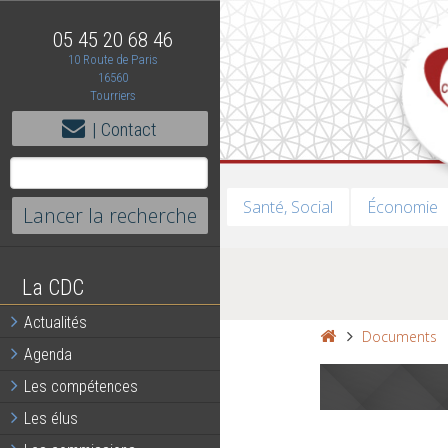
05 45 20 68 46
10 Route de Paris
16560
Tourriers
| Contact
Santé, Social
Économie
La CDC
Actualités
Documents
Agenda
Les compétences
Les élus