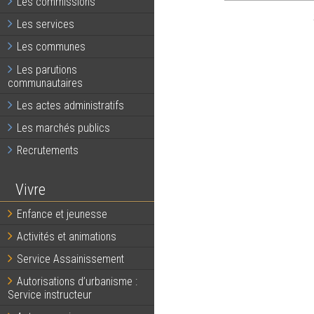
Les commissions
Les services
Les communes
Les parutions
communautaires
Les actes administratifs
Les marchés publics
Recrutements
Vivre
Enfance et jeunesse
Activités et animations
Service Assainissement
Autorisations d’urbanisme :
Service instructeur