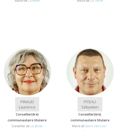
Maire de
Lichères
Maire de
La Tâche
PINAUD
PITEAU
Laurence
Sébastien
Conseiller(ère)
Conseiller(ère)
communautaire titulaire
communautaire titulaire
Conseiller de
La Boixe
Maire de
Saint-Ciers-sur-