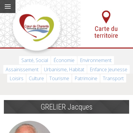
Santé, Social
Économie
Environnement
Assainissement
Urbanisme, Habitat
Enfance Jeunesse
Loisirs
Culture
Tourisme
Patrimoine
Transport
GRELIER Jacques