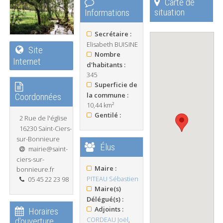
Carte de
situation
Informations
Secrétaire :
Elisabeth BUISINE
Site
Nombre
Internet
d'habitants :
345
Superficie de
la commune :
Coordonnées
10,44 km²
Gentilé :
2 Rue de l'église
16230 Saint-Ciers-
sur-Bonnieure
Élus
mairie@saint-
ciers-sur-
Maire :
bonnieure.fr
PITEAU Sébastien
05 45 22 23 98
Maire(s)
Délégué(s) :
Adjoints :
Horaires
CORDEAU Joël
,
d'ouverture