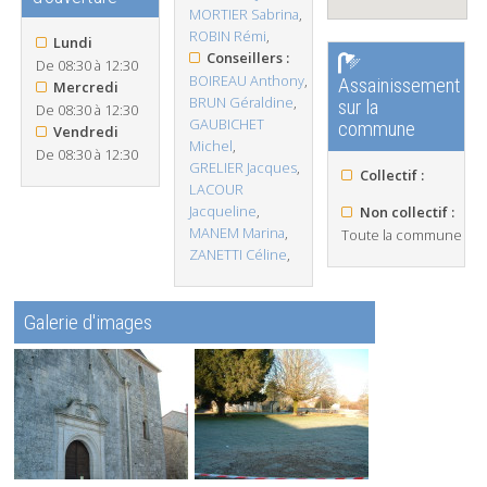
MORTIER Sabrina
,
ROBIN Rémi
,
Lundi
Conseillers :
De 08:30 à 12:30
BOIREAU Anthony
,
Assainissement
Mercredi
BRUN Géraldine
,
sur la
De 08:30 à 12:30
GAUBICHET
commune
Vendredi
Michel
,
De 08:30 à 12:30
GRELIER Jacques
,
Collectif :
LACOUR
Jacqueline
,
Non collectif :
MANEM Marina
,
Toute la commune
ZANETTI Céline
,
Galerie d'images