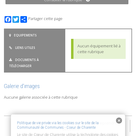
Facebook
Twitter
Partager cette page
EQUIPEMENTS
Aucun équipement lié à
LIENS UTILES
cette rubrique
DOCUMENTS À
TÉLÉCHARGER
Galerie d'images
Aucune galerie associée à cette rubrique
2015-2026 © Coeur de Charente | Vivre, entreprendre et
Politique de vie privée via les cookies sur le site de la
Communauté de Communes - Coeur de Charente
découvrir
Le site de Coeur de Charente utilise la technologie des cookies
Accessibilité : non conforme
Mentions Légales