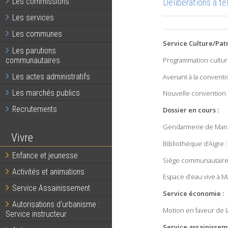
Délibérations à t
Les commissions
Les services
Les communes
Service Culture/Pat
Les parutions
communautaires
Programmation cultur
Les actes administratifs
Avenant à la conventi
Les marchés publics
Nouvelle convention 
Recrutements
Dossier en cours :
Gendarmerie de Mansl
Vivre
Bibliothèque d’Aigre
Enfance et jeunesse
Siège communautaire 
Activités et animations
Espace d’eau vive à 
Service Assainissement
Service économie :
Autorisations d’urbanisme :
Motion en faveur de la
Service instructeur
Service assainisseme