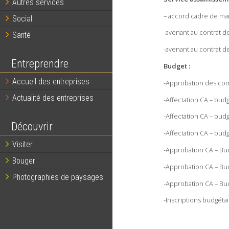
Autres services
– accord cadre de ma
Social
-avenant au contrat de
Santé
-avenant au contrat d
Entreprendre
Budget :
Accueil des entreprises
-Approbation des com
Actualité des entreprises
-Affectation CA – bud
-Affectation CA – bud
Découvrir
-Affectation CA – bu
Visiter
-Approbation CA – B
Bouger
-Approbation CA – Bu
Photographies de paysages
-Approbation CA – Bud
-Inscriptions budgéta