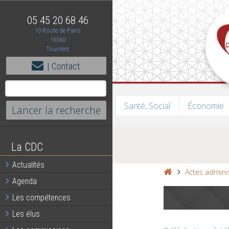
05 45 20 68 46
10 Route de Paris
16560
Tourriers
| Contact
Santé, Social
Économie
La CDC
Actualités
Actes adminis
Agenda
Les compétences
Les élus