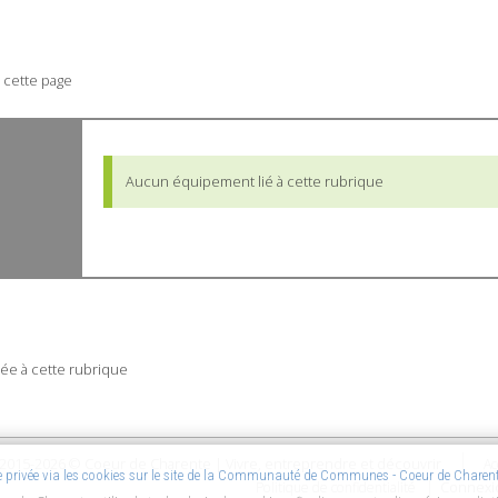
 cette page
Aucun équipement lié à cette rubrique
ée à cette rubrique
2015-2026 © Coeur de Charente | Vivre, entreprendre et découvrir
Ac
ie privée via les cookies sur le site de la Communauté de Communes - Coeur de Charen
Connexi
Politique de confidentialité