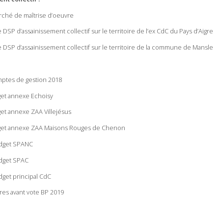
rché de maîtrise d’oeuvre
 DSP d’assainissement collectif sur le territoire de l’ex CdC du Pays d’Aigre
e DSP d’assainissement collectif sur le territoire de la commune de Mansle
ptes de gestion 2018
get annexe Echoisy
get annexe ZAA Villejésus
dget annexe ZAA Maisons Rouges de Chenon
udget SPANC
dget SPAC
get principal CdC
ires avant vote BP 2019