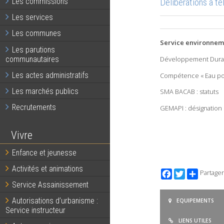
Délibérations à t
Les commissions
Les services
Les communes
Service environnem
Les parutions
communautaires
Développement Durabl
Les actes administratifs
Compétence « Eau pot
Les marchés publics
SMA BACAB : statuts
Recrutements
GEMAPI : désignation
Vivre
Enfance et jeunesse
Activités et animations
Facebook
Twitter
Partager
Service Assainissement
Autorisations d’urbanisme :
EQUIPEMENTS
Service instructeur
LIENS UTILES