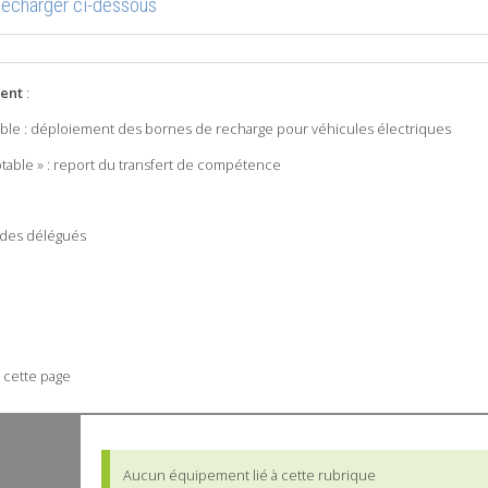
élécharger ci-dessous
ent
:
e : déploiement des bornes de recharge pour véhicules électriques
able » : report du transfert de compétence
 des délégués
 cette page
Aucun équipement lié à cette rubrique