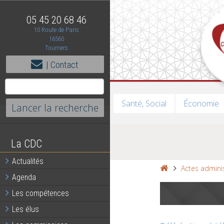
05 45 20 68 46
10 Route de Paris
16560
Tourriers
| Contact
Santé, Social
Économie
La CDC
Actualités
Actes adminis
Agenda
Les compétences
Les élus