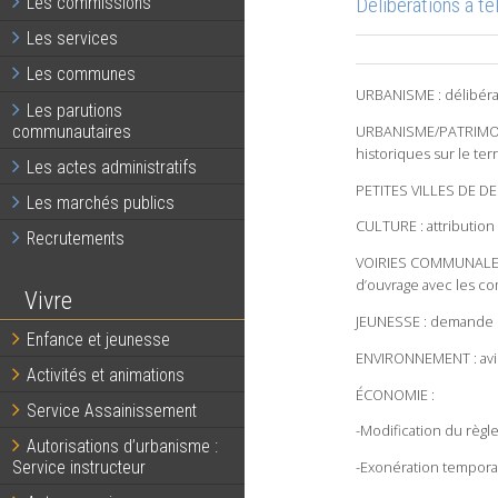
Délibérations à té
Les commissions
Les services
Les communes
URBANISME : délibérat
Les parutions
communautaires
URBANISME/PATRIMOINE
historiques sur le te
Les actes administratifs
PETITES VILLES DE DE
Les marchés publics
CULTURE : attribution 
Recrutements
VOIRIES COMMUNALES :
d’ouvrage avec les c
Vivre
JEUNESSE : demande d
Enfance et jeunesse
ENVIRONNEMENT : avis
Activités et animations
ÉCONOMIE :
Service Assainissement
-Modification du règl
Autorisations d’urbanisme :
Service instructeur
-Exonération temporai