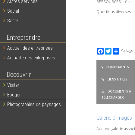
Autres services
RESSOURCES : réseau e
Social
Questions diverses.
Santé
Entreprendre
Accueil des entreprises
Facebook
Twitter
Partager
Actualité des entreprises
EQUIPEMENTS
Découvrir
LIENS UTILES
Visiter
DOCUMENTS À
Bouger
TÉLÉCHARGER
Photographies de paysages
Galerie d'images
Aucune galerie associ