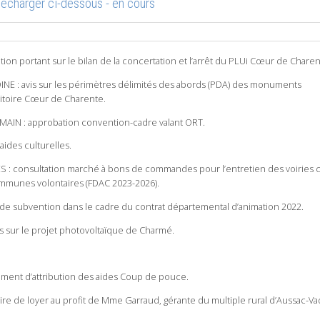
lécharger ci-dessous - en cours
ion portant sur le bilan de la concertation et l’arrêt du PLUi Cœur de Charen
 : avis sur les périmètres délimités des abords (PDA) des monuments
rritoire Cœur de Charente.
MAIN : approbation convention-cadre valant ORT.
aides culturelles.
 consultation marché à bons de commandes pour l’entretien des voiries c
ommunes volontaires (FDAC 2023-2026).
e subvention dans le cadre du contrat départemental d’animation 2022.
 sur le projet photovoltaïque de Charmé.
ement d’attribution des aides Coup de pouce.
re de loyer au profit de Mme Garraud, gérante du multiple rural d’Aussac-Vad