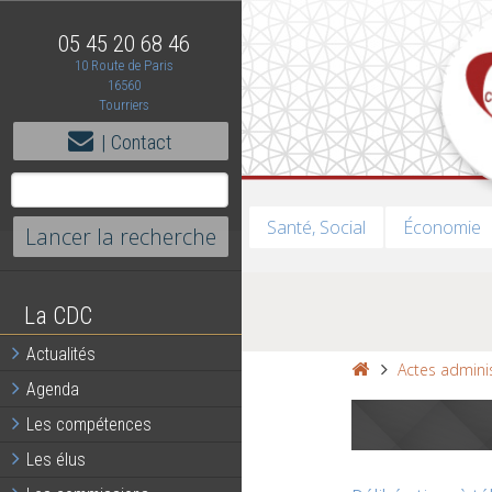
05 45 20 68 46
10 Route de Paris
16560
Tourriers
| Contact
Santé, Social
Économie
La CDC
Actualités
Actes adminis
Agenda
Les compétences
Les élus