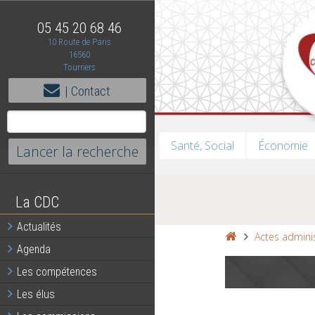
05 45 20 68 46
10 Route de Paris
16560
Tourriers
| Contact
Santé, Social
Économie
La CDC
Actualités
Actes adminis
Agenda
Les compétences
Les élus