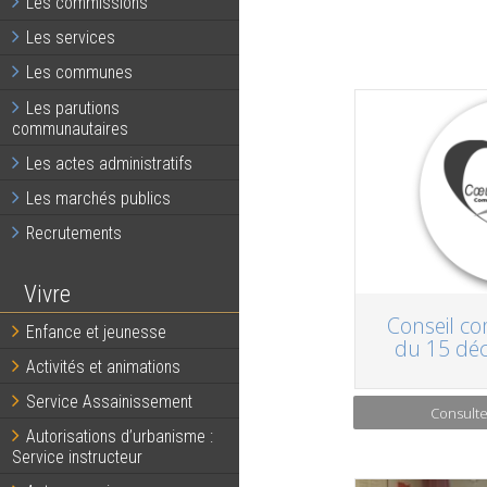
Les commissions
Les services
Les communes
Les parutions
communautaires
Les actes administratifs
Les marchés publics
Recrutements
Vivre
Conseil c
Enfance et jeunesse
du 15 dé
Activités et animations
Service Assainissement
Consulte
Autorisations d’urbanisme :
Service instructeur