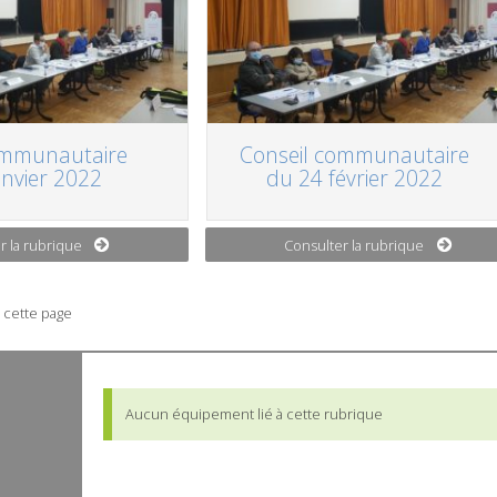
ommunautaire
Conseil communautaire
anvier 2022
du 24 février 2022
r la rubrique
Consulter la rubrique
 cette page
Aucun équipement lié à cette rubrique