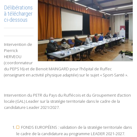
Délibérations
à télécharger
ci-dessous
Intervention de
Pierrick
HERVEOU
(coordonnateur
du PEPS16) et de Benoit MAINGARD pour l’hôpital de Ruffec
(enseignant en activité physique adaptée) sur le sujet « Sport-Santé ».
Intervention du PETR du Pays du Ruffécois et du Groupement d’action
locale (GAL) Leader sur la stratégie territoriale dans le cadre de la
candidature Leader 2021/2027.
FONDS EUROPÉENS : validation de la stratégie territoriale dans
le cadre de la candidature au programme LEADER 2021-2027.