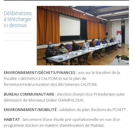
Délibérations
à télécharger
ci-dessous
ENVIRONNEMENT/DÉCHETS/FINANCES
: avis sur le transfert de la
fiscalité « déchets » à CALITOM et sur le plan de
fermeture/restructuration des déchèteries CALITOM.
BUREAU COMMUNAUTAIRE
: élection d’un(e) Vice-Président(e) suite
démission de Monsieur Didier CHAMPALOUX.
ENVIRONNEMENT/MOBILITÉ
: validation du plan d’actions du PCAET*.
HABITAT
: lancement d’une étude pré-opérationnelle en vue d’un
programme d’action en matière d’amélioration de l’habitat.