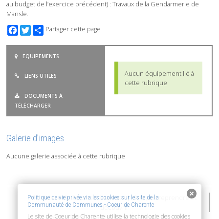
au budget de l’exercice précédent) : Travaux de la Gendarmerie de
Mansle.
Facebook
Twitter
Partager cette page
EQUIPEMENTS
Aucun équipement lié à
LIENS UTILES
cette rubrique
DOCUMENTS À
TÉLÉCHARGER
Galerie d'images
Aucune galerie associée à cette rubrique
2015-2026 © Coeur de Charente | Vivre, entreprendre et
Politique de vie privée via les cookies sur le site de la
Communauté de Communes - Coeur de Charente
découvrir
Le site de Coeur de Charente utilise la technologie des cookies
Accessibilité : non conforme
Mentions Légales