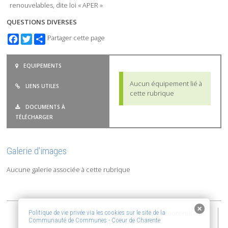
renouvelables, dite loi « APER »
QUESTIONS DIVERSES
Facebook
Twitter
Partager cette page
EQUIPEMENTS
Aucun équipement lié à
LIENS UTILES
cette rubrique
DOCUMENTS À
TÉLÉCHARGER
Galerie d'images
Aucune galerie associée à cette rubrique
2015-2026 © Coeur de Charente | Vivre, entreprendre et
Politique de vie privée via les cookies sur le site de la
Communauté de Communes - Coeur de Charente
découvrir