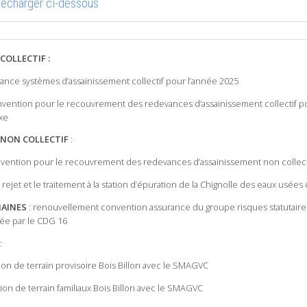
élécharger ci-dessous
COLLECTIF
:
nce systèmes d’assainissement collectif pour l’année 2025
onvention pour le recouvrement des redevances d’assainissement collectif p
xe
 NON COLLECTIF
:
onvention pour le recouvrement des redevances d’assainissement non collecti
rejet et le traitement à la station d’épuration de la Chignolle des eaux usée
AINES
: renouvellement convention assurance du groupe risques statutair
ée par le CDG 16
:
ion de terrain provisoire Bois Billon avec le SMAGVC
ion de terrain familiaux Bois Billon avec le SMAGVC