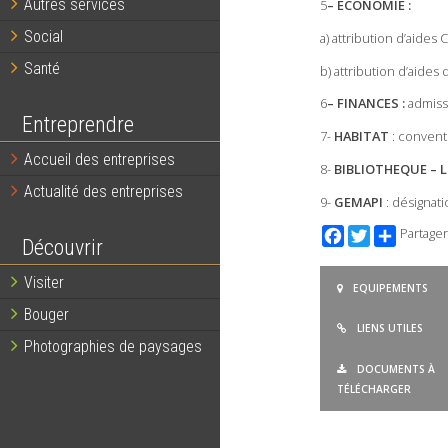
Autres services
5
– ÉCONOMIE :
Social
a) attribution d’aide
Santé
b) attribution d’aides
6
– FINANCES :
admiss
Entreprendre
7-
HABITAT
: conventi
Accueil des entreprises
8-
BIBLIOTHEQUE – 
Actualité des entreprises
9-
GEMAPI
: désignati
Facebook
Twitter
Partager
Découvrir
Visiter
EQUIPEMENTS
Bouger
LIENS UTILES
Photographies de paysages
DOCUMENTS À
TÉLÉCHARGER