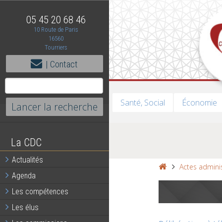
05 45 20 68 46
10 Route de Paris
16560
Tourriers
| Contact
Santé, Social
Économie
La CDC
Actualités
Actes adminis
Agenda
Les compétences
Les élus