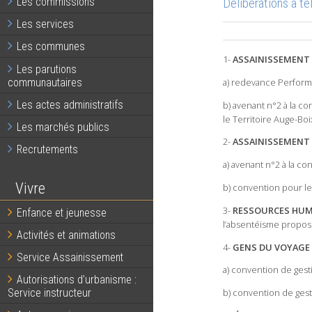
Délibérations à t
Les commissions
Les services
Les communes
1-
ASSAINISSEMENT 
Les parutions
communautaires
a) redevance Performa
Les actes administratifs
b) avenant n°2 à la c
le Territoire Auge-Boi
Les marchés publics
2-
ASSAINISSEMENT
Recrutements
a) avenant n°2 à la c
Vivre
b) convention pour le 
3-
RESSOURCES HUM
Enfance et jeunesse
l’absentéisme propos
Activités et animations
4-
GENS DU VOYAGE
Service Assainissement
a) convention de gest
Autorisations d’urbanisme :
Service instructeur
b) convention de gest