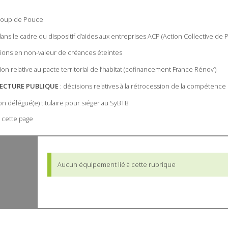
s Coup de Pouce
 dans le cadre du dispositif d’aides aux entreprises ACP (Action Collective de 
ions en non-valeur de créances éteintes
on relative au pacte territorial de l’habitat (cofinancement France Rénov’)
LECTURE PUBLIQUE
: décisions relatives à la rétrocession de la compétenc
on délégué(e) titulaire pour siéger au SyBTB
 cette page
Aucun équipement lié à cette rubrique