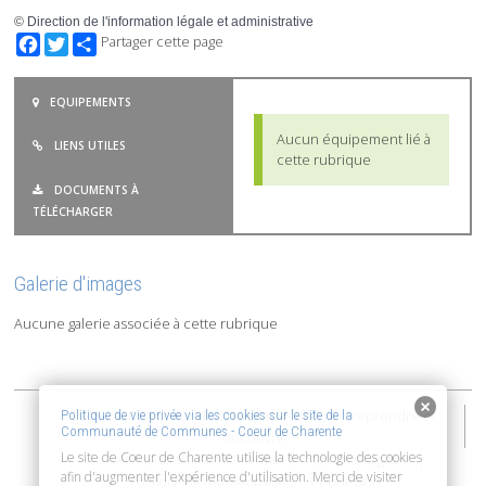
©
Direction de l'information légale et administrative
Facebook
Twitter
Partager cette page
EQUIPEMENTS
Aucun équipement lié à
LIENS UTILES
cette rubrique
DOCUMENTS À
TÉLÉCHARGER
Galerie d'images
Aucune galerie associée à cette rubrique
2015-2026 © Coeur de Charente | Vivre, entreprendre et
Politique de vie privée via les cookies sur le site de la
Communauté de Communes - Coeur de Charente
découvrir
Le site de Coeur de Charente utilise la technologie des cookies
Accessibilité : non conforme
Mentions Légales
afin d'augmenter l'expérience d'utilisation. Merci de visiter
Connexion
Politique de confidentialité