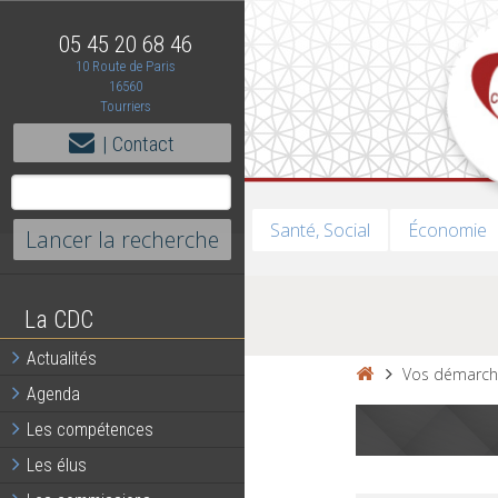
05 45 20 68 46
10 Route de Paris
16560
Tourriers
| Contact
Santé, Social
Économie
La CDC
Actualités
Vos démarch
Agenda
Les compétences
Les élus