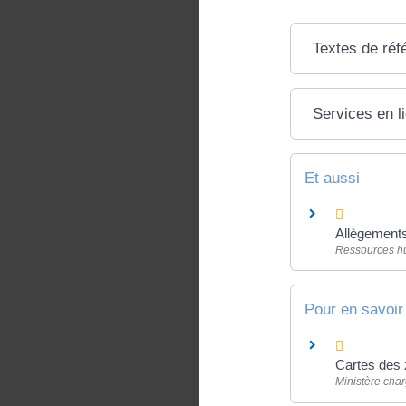
Textes de réf
Services en l
Et aussi
Allègements 
Ressources h
Pour en savoir
Cartes des 
Ministère charg