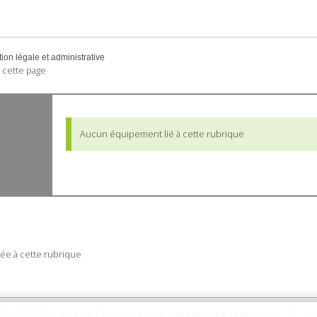
tion légale et administrative
 cette page
Aucun équipement lié à cette rubrique
ée à cette rubrique
2015-2026 © Coeur de Charente | Vivre, entreprendre et découvrir
Ac