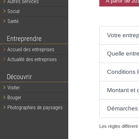
À partir de 20
Autres services
Social
Santé
Votre entrep
Entreprendre
Accueil des entreprises
Quelle entre
Actualité des entreprises
Conditions 
Découvrir
Visiter
Montant et 
Bouger
Photographies de paysages
Démarches
Les règles diffèrent