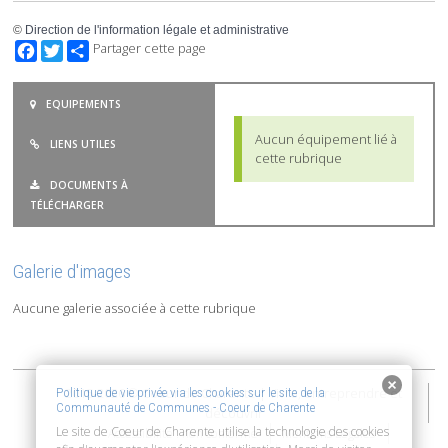
©
Direction de l'information légale et administrative
Facebook
Twitter
Partager cette page
EQUIPEMENTS
Aucun équipement lié à
LIENS UTILES
cette rubrique
DOCUMENTS À
TÉLÉCHARGER
Galerie d'images
Aucune galerie associée à cette rubrique
2015-2026 © Coeur de Charente | Vivre, entreprendre et
Politique de vie privée via les cookies sur le site de la
Communauté de Communes - Coeur de Charente
découvrir
Le site de Coeur de Charente utilise la technologie des cookies
Accessibilité : non conforme
Mentions Légales