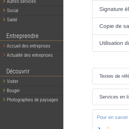
Autres services
Signature é
Social
Santé
Copie de s
Entreprendre
Utilisation d
Accueil des entreprises
Actualité des entreprises
Découvrir
Textes de réf
Visiter
Bouger
Services en l
Photographies de paysages
Pour en savoir