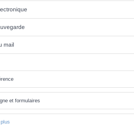
lectronique
auvegarde
u mail
érence
igne et formulaires
 plus