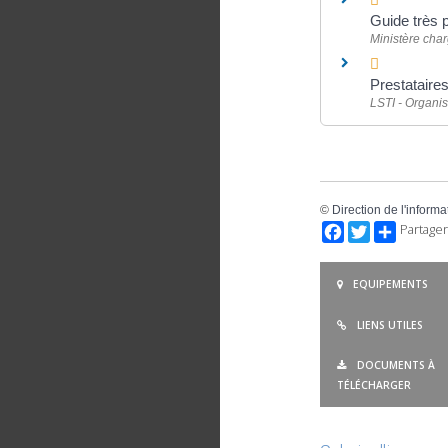
Guide très 
Ministère cha
Prestataires
LSTI - Organis
©
Direction de l'informa
Facebook
Twitter
Partager
EQUIPEMENTS
LIENS UTILES
DOCUMENTS À
TÉLÉCHARGER