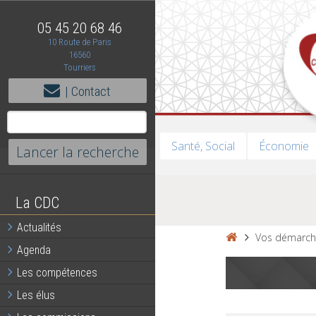
05 45 20 68 46
10 Route de Paris
16560
Tourriers
| Contact
Santé, Social
Économie
La CDC
Actualités
Vos démarch
Agenda
Les compétences
Les élus