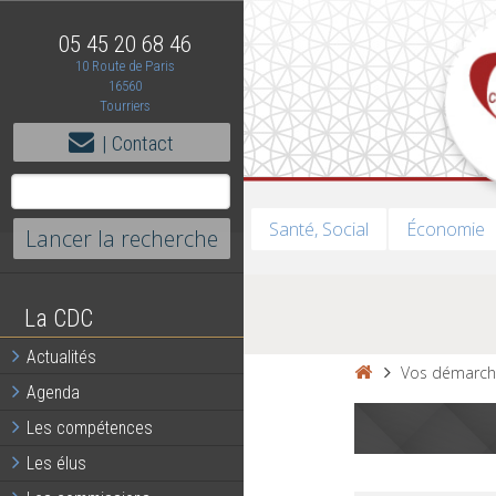
05 45 20 68 46
10 Route de Paris
16560
Tourriers
| Contact
Santé, Social
Économie
La CDC
Actualités
Vos démarch
Agenda
Les compétences
Les élus