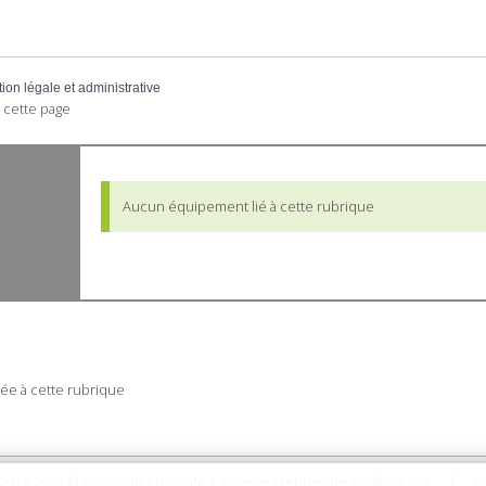
tion légale et administrative
 cette page
Aucun équipement lié à cette rubrique
ée à cette rubrique
2015-2026 © Coeur de Charente | Vivre, entreprendre et découvrir
Ac