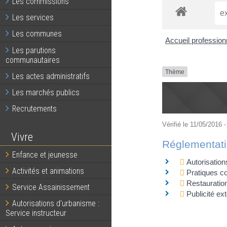
Les commissions
Les services
Les communes
Accueil professio
Les parutions
communautaires
Thème
Les actes administratifs
Les marchés publics
Recrutements
Vérifié le 11/05/2016 -
Vivre
Réglementat
Enfance et jeunesse
Autorisation
Activités et animations
Pratiques c
Restauration
Service Assainissement
Publicité ex
Autorisations d’urbanisme :
Service instructeur