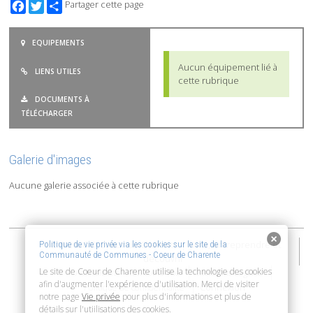
Facebook
Twitter
Partager cette page
EQUIPEMENTS
Aucun équipement lié à
LIENS UTILES
cette rubrique
DOCUMENTS À
TÉLÉCHARGER
Galerie d'images
Aucune galerie associée à cette rubrique
2015-2026 © Coeur de Charente | Vivre, entreprendre et
Politique de vie privée via les cookies sur le site de la
Communauté de Communes - Coeur de Charente
découvrir
Le site de Coeur de Charente utilise la technologie des cookies
Accessibilité : non conforme
Mentions Légales
afin d'augmenter l'expérience d'utilisation. Merci de visiter
Connexion
Politique de confidentialité
notre page
Vie privée
pour plus d'informations et plus de
détails sur l'utiilisations des cookies.