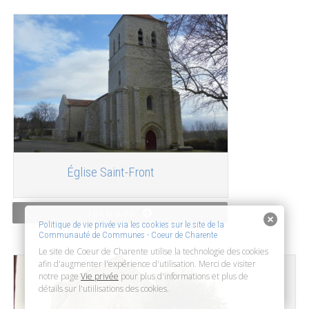
Église Saint-Front
Lire la suite
Politique de vie privée via les cookies sur le site de la
Communauté de Communes - Coeur de Charente
Le site de Coeur de Charente utilise la technologie des cookies
afin d'augmenter l'expérience d'utilisation. Merci de visiter
notre page
Vie privée
pour plus d'informations et plus de
détails sur l'utiilisations des cookies.