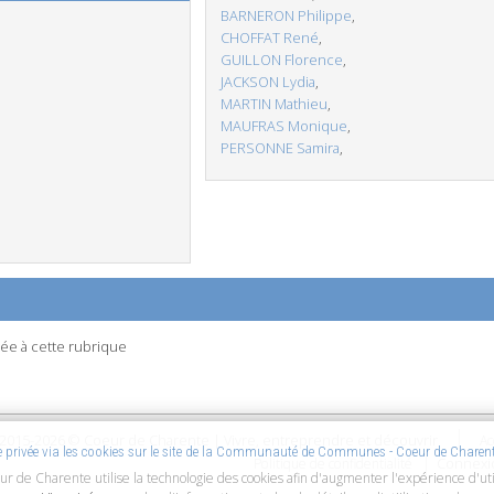
BARNERON Philippe
,
CHOFFAT René
,
GUILLON Florence
,
JACKSON Lydia
,
MARTIN Mathieu
,
MAUFRAS Monique
,
PERSONNE Samira
,
ée à cette rubrique
2015-2026 © Coeur de Charente | Vivre, entreprendre et découvrir
Ac
ie privée via les cookies sur le site de la Communauté de Communes - Coeur de Charen
Connexi
Politique de confidentialité
ur de Charente utilise la technologie des cookies afin d'augmenter l'expérience d'uti