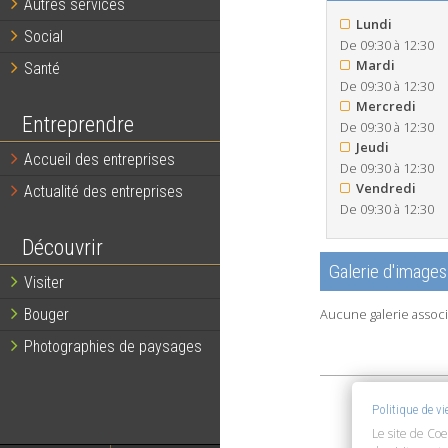
Autres services
Lundi
Social
De 09:30 à 12:30
Mardi
Santé
De 09:30 à 12:30
Mercredi
Entreprendre
De 09:30 à 12:30
Jeudi
Accueil des entreprises
De 09:30 à 12:30
Vendredi
Actualité des entreprises
De 09:30 à 12:30
Découvrir
Galerie d'images
Visiter
Bouger
Aucune galerie associ
Photographies de paysages
Politique de v
Le site de Coe