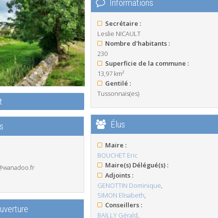
Informations
Secrétaire :
Leslie NICAULT
Nombre d'habitants :
230
Superficie de la commune :
13,97 km²
Gentilé :
Tussonnais(es)
t
Élus
s
Maire :
BOUCHET Eric
Maire(s) Délégué(s) :
@wanadoo.fr
Adjoints :
GENOTTIN Dominique
,
SIMON Elisabeth
,
Conseillers :
ouverture
BAILLY Gérald
,