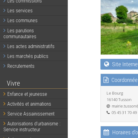
Les commissions
Les services
Les communes
Les parutions
communautaires
Les actes administratifs
Les marchés publics
Site Interne
Recrutements
Coordonnée
Vivre
Le Bourg
Enfance et jeunesse
16140 Tusson
Activités et animations
mairie.tusson
05 45 31 70 49
Service Assainissement
Autorisations d’urbanisme :
Service instructeur
Horaires d'