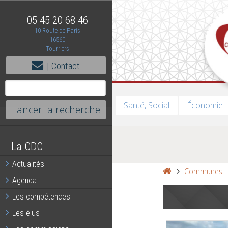
05 45 20 68 46
10 Route de Paris
16560
Tourriers
| Contact
Santé, Social
Économie
La CDC
Actualités
Communes
Agenda
Les compétences
Les élus