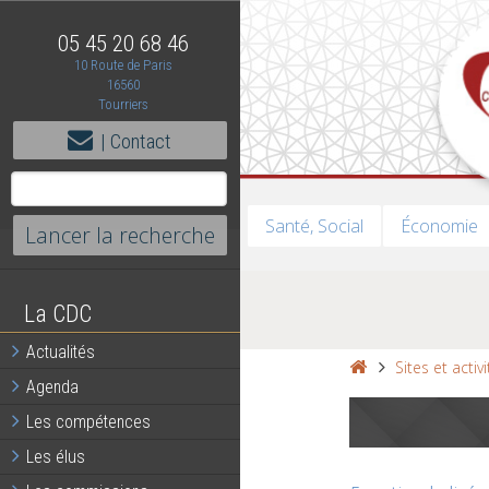
05 45 20 68 46
10 Route de Paris
16560
Tourriers
| Contact
Santé, Social
Économie
La CDC
Actualités
Sites et activ
Agenda
Les compétences
Les élus