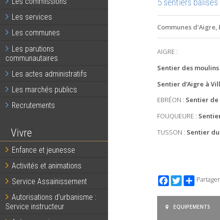
5 sentiers balisés
Les commissions
Les services
Communes d'Aigre, 
Les communes
Les parutions
AIGRE :
communautaires
Sentier des moulins
Les actes administratifs
Sentier d’Aigre à Vil
Les marchés publics
EBRÉON :
Sentier de
Recrutements
FOUQUEURE :
Sentie
Vivre
TUSSON :
Sentier du
Enfance et jeunesse
Activités et animations
Facebook
Twitter
Partager
Service Assainissement
Autorisations d’urbanisme :
Service instructeur
EQUIPEMENTS