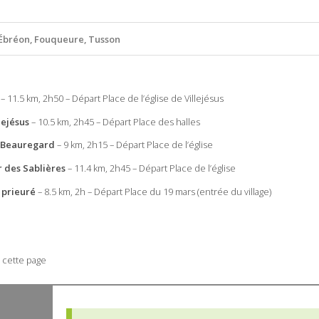
Ébréon, Fouqueure, Tusson
– 11.5 km, 2h50 – Départ Place de l’église de Villejésus
lejésus
– 10.5 km, 2h45 – Départ Place des halles
 Beauregard
– 9 km, 2h15 – Départ Place de l’église
r des Sablières
– 11.4 km, 2h45 – Départ Place de l’église
 prieuré
– 8.5 km, 2h – Départ Place du 19 mars (entrée du village)
 cette page