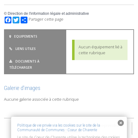
©
Direction de l'information légale et administrative
Facebook
Twitter
Partager cette page
EQUIPEMENTS
Aucun équipement lié à
LIENS UTILES
cette rubrique
DOCUMENTS À
TÉLÉCHARGER
Galerie d'images
Aucune galerie associée à cette rubrique
2015-2026 © Coeur de Charente | Vivre, entreprendre et
Politique de vie privée via les cookies sur le site de la
Communauté de Communes - Coeur de Charente
découvrir
Le site de Coeur de Charente utilise la technologie des cookies
Accessibilité : non conforme
Mentions Légales