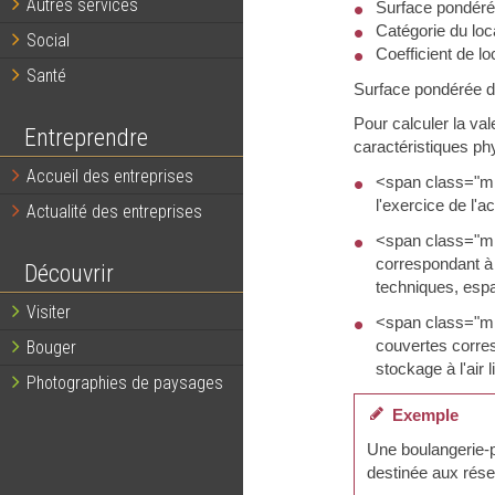
Autres services
Surface pondéré
Catégorie du loca
Social
Coefficient de lo
Santé
Surface pondérée d
Pour calculer la val
Entreprendre
caractéristiques phy
Accueil des entreprises
<span class="mis
l'exercice de l'a
Actualité des entreprises
<span class="mi
correspondant à d
Découvrir
techniques, espa
Visiter
<span class="mi
couvertes corresp
Bouger
stockage à l'air 
Photographies de paysages
Exemple
Une boulangerie-pâ
destinée aux rése