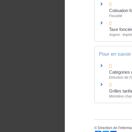
Cotisation 
Fiscalité
Taxe foncièr
Argent - Impô
Pour en savoir
Catégories d
Direction de l'
Grilles tarif
Ministère cha
©
Direction de l'informa