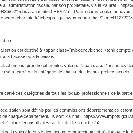
 l'administration fiscale, par son propriétaire, via la <a href="http
36862">déclaration 6660-REV</a>. Pour les immeubles achevés av
w.coeurdecharente.fr/fichespratiques/vos-demarches/?xml=R12720">
sation
ocalisation est destiné à <span class="miseenevidence">tenir compte 
, à la hausse ou à la baisse.
ocalisation peut prendre différentes valeurs <span class="miseenevid
 par mètre carré de la catégorie de chacun des locaux professionnels.
re carré des catégories de tous les locaux professionnels de la parce
localisation sont définis par les commissions départementales et font l
) de chaque département. Ils sont <a href="https://www.impots.gouv.f
get="_blank">consultables sur le site des impôts</a>.
lcul de la valeur locative des locaux commerciaux est réalisé avec la f