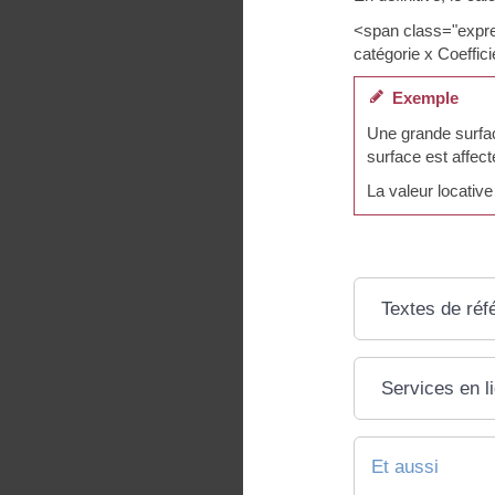
<span class="expre
catégorie x Coeffic
Exemple
Une grande surfac
surface est affect
La valeur locativ
Textes de réf
Services en l
Et aussi