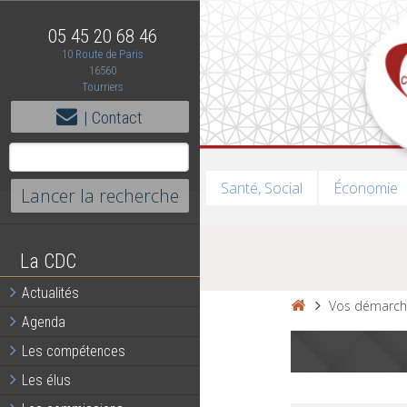
05 45 20 68 46
10 Route de Paris
16560
Tourriers
| Contact
Santé, Social
Économie
La CDC
Actualités
Vos démarch
Agenda
Les compétences
Les élus