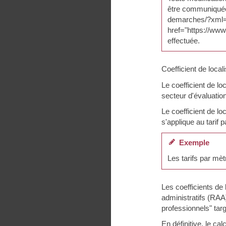
être communiquée à
demarches/?xml=R
href="https://ww
effectuée.
Coefficient de locali
Le coefficient de l
secteur d'évaluation
Le coefficient de l
s'applique au tarif
Exemple
Les tarifs par mèt
Les coefficients de 
administratifs (RAA
professionnels" tar
En définitive, le ca