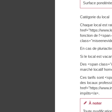
Surface pondérée 
Catégorie du local
Chaque local est r
href="https://www.
fonction de l'<span
class="miseenevide
En cas de pluriactiv
Si le local est vac
Des <span class="m
marché locatif hom
Ces tarifs sont <s
des locaux professi
href="https://www.i
impôts</a>.
À noter
Toute modification