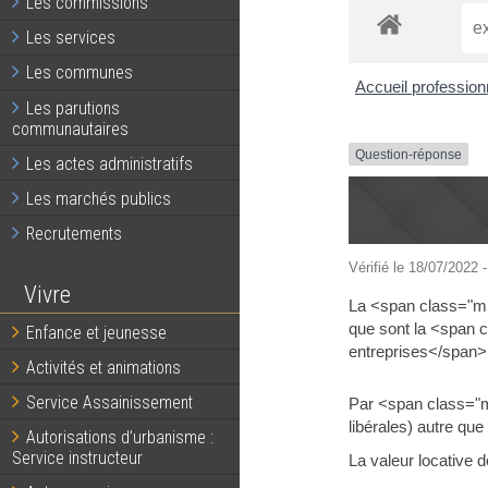
Les commissions
Les services
Les communes
Accueil professio
Les parutions
communautaires
Question-réponse
Les actes administratifs
Les marchés publics
Recrutements
Vérifié le 18/07/2022 -
Vivre
La <span class="mi
que sont la <span 
Enfance et jeunesse
entreprises</span>
Activités et animations
Service Assainissement
Par <span class="m
libérales) autre que 
Autorisations d’urbanisme :
Service instructeur
La valeur locative 