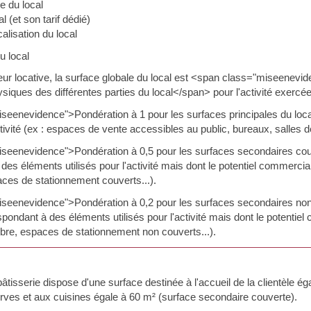
e du local
l (et son tarif dédié)
calisation du local
u local
eur locative, la surface globale du local est <span class="miseenevide
siques des différentes parties du local</span> pour l'activité exercée
eenevidence">Pondération à 1 pour les surfaces principales du local
ctivité (ex : espaces de vente accessibles au public, bureaux, salles de
seenevidence">Pondération à 0,5 pour les surfaces secondaires cou
es éléments utilisés pour l'activité mais dont le potentiel commercial 
ces de stationnement couverts...).
seenevidence">Pondération à 0,2 pour les surfaces secondaires non
ondant à des éléments utilisés pour l'activité mais dont le potentiel c
libre, espaces de stationnement non couverts...).
tisserie dispose d'une surface destinée à l'accueil de la clientèle ég
rves et aux cuisines égale à 60 m² (surface secondaire couverte).