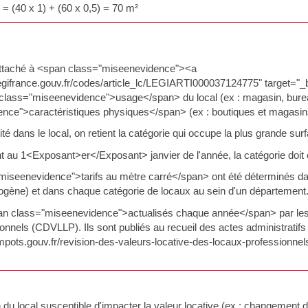
= (40 x 1) + (60 x 0,5) = 70 m²
attaché à <span class="miseenevidence"><a
legifrance.gouv.fr/codes/article_lc/LEGIARTI000037124775" target="
 class="miseenevidence">usage</span> du local (ex : magasin, bureau
nce">caractéristiques physiques</span> (ex : boutiques et magasins
ité dans le local, on retient la catégorie qui occupe la plus grande sur
ant au 1<Exposant>er</Exposant> janvier de l'année, la catégorie doit 
iseenevidence">tarifs au mètre carré</span> ont été déterminés dan
ogène) et dans chaque catégorie de locaux au sein d'un département
pan class="miseenevidence">actualisés chaque année</span> par le
onnels (CDVLLP). Ils sont publiés au recueil des actes administrati
mpots.gouv.fr/revision-des-valeurs-locative-des-locaux-professionnels
 du local susceptible d'impacter la valeur locative (ex : changement de