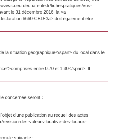
s://www.coeurdecharente.fr/fichespratiques/vos-
ant le 31 décembre 2016, la <a
déclaration 6660-CBD</a> doit également être
de la situation géographique</span> du local dans le
ence">comprises entre 0.70 et 1.30</span>. Il
lle concernée seront :
'objet d'une publication au recueil des actes
r/revision-des-valeurs-locative-des-locaux-
ormule suivante :