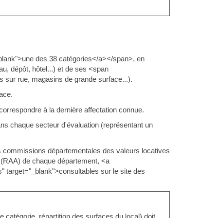
_blank">une des 38 catégories</a></span>, en
, dépôt, hôtel...) et de ses <span
 sur rue, magasins de grande surface...).
face.
correspondre à la dernière affectation connue.
s chaque secteur d'évaluation (représentant un
.
s commissions départementales des valeurs locatives
fs (RAA) de chaque département, <a
" target="_blank">consultables sur le site des
 catégorie, répartition des surfaces du local) doit