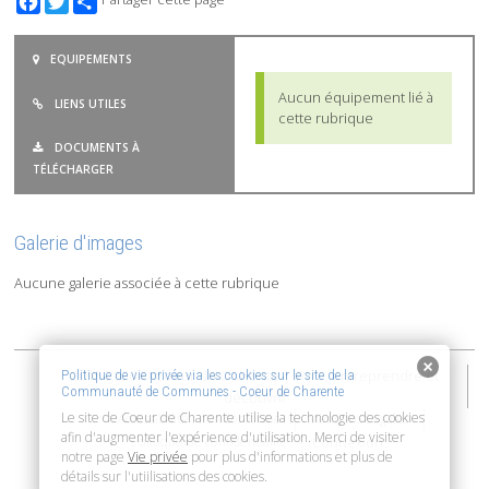
EQUIPEMENTS
Aucun équipement lié à
LIENS UTILES
cette rubrique
DOCUMENTS À
TÉLÉCHARGER
Galerie d'images
Aucune galerie associée à cette rubrique
2015-2026 © Coeur de Charente | Vivre, entreprendre et
Politique de vie privée via les cookies sur le site de la
Communauté de Communes - Coeur de Charente
découvrir
Le site de Coeur de Charente utilise la technologie des cookies
Accessibilité : non conforme
Mentions Légales
afin d'augmenter l'expérience d'utilisation. Merci de visiter
Connexion
Politique de confidentialité
notre page
Vie privée
pour plus d'informations et plus de
détails sur l'utiilisations des cookies.