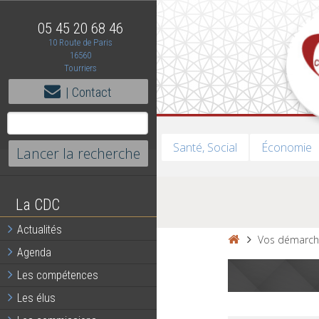
05 45 20 68 46
10 Route de Paris
16560
Tourriers
| Contact
Santé, Social
Économie
La CDC
Actualités
Vos démarch
Agenda
Les compétences
Les élus