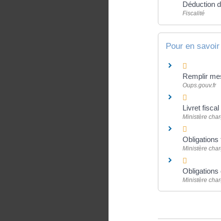
Déduction de
Fiscalité
Pour en savoir
Remplir mes
Oups.gouv.fr
Livret fisca
Ministère cha
Obligations 
Ministère cha
Obligations
Ministère cha