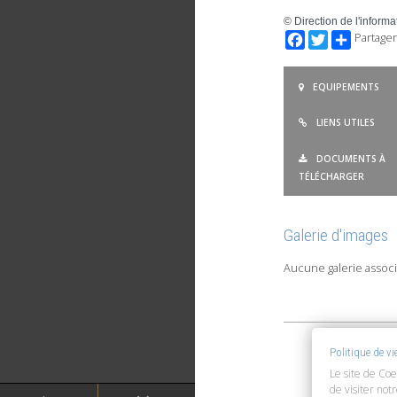
©
Direction de l'informa
Facebook
Twitter
Partager
EQUIPEMENTS
LIENS UTILES
DOCUMENTS À
TÉLÉCHARGER
Galerie d'images
Aucune galerie associ
Politique de v
Le site de Coe
de visiter not