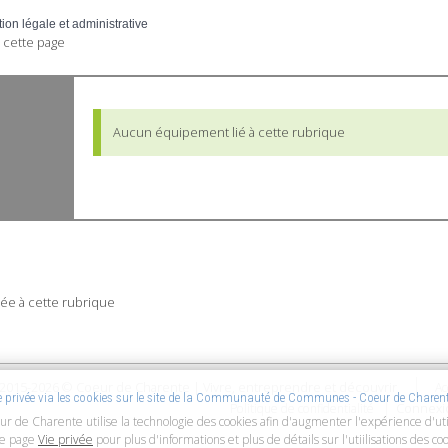
tion légale et administrative
 cette page
Aucun équipement lié à cette rubrique
ée à cette rubrique
2015-2026 © Coeur de Charente | Vivre, entreprendre et découvrir
Ac
ie privée via les cookies sur le site de la Communauté de Communes - Coeur de Charen
Connexi
Politique de confidentialité
ur de Charente utilise la technologie des cookies afin d'augmenter l'expérience d'uti
re page
Vie privée
pour plus d'informations et plus de détails sur l'utiilisations des coo