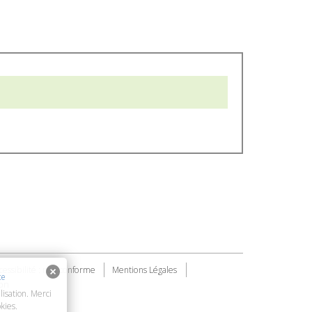
cessibilité : non conforme
Mentions Légales
te
on
lisation. Merci
kies.