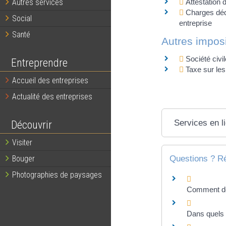
Attestation 
Autres services
Charges dédu
Social
entreprise
Santé
Autres imposi
Société civ
Entreprendre
Taxe sur le
Accueil des entreprises
Actualité des entreprises
Services en l
Découvrir
Visiter
Questions ? R
Bouger
Photographies de paysages
Comment déte
Dans quels 