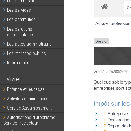
Les commissions
Les services
Les communes
Accueil professio
Les parutions
communautaires
Dossier
Les actes administratifs
Les marchés publics
Recrutements
Vérifié le 04/08/2020 -
Vivre
Quel que soit le typ
entreprises sont sou
Enfance et jeunesse
Activités et animations
Impôt sur les
Service Assainissement
Entreprises 
Autorisations d’urbanisme :
Déclaration 
Service instructeur
Report de dé