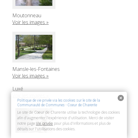
Moutonneau
Voir les images »
Mansle-les-Fontaines
Voir les images »
Luxé
Voir les images »
Politique de vie privée via les cookies sur le site de la
Communauté de Communes - Coeur de Charente
Le site de Coeur de Charente utilise la technologie des cookies
afin d'augmenter l'expérience d'utilisation. Merci de visiter
notre page
Vie privée
pour plus d'informations et plus de
détails sur l'utiilisations des cookies.